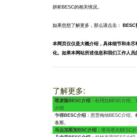
拼柜BESC的相关情况。
如果您想了解更多，那么请点击：
BES
本网页仅仅是大概介绍，具体细节和未尽
化。如果本网站所述信息和我们工作人员
了解更多:
喀麦隆BESC介绍
：
杜阿拉BESC介绍
、
介绍
乍得BESC介绍
：
恩贾梅纳BESC介绍
、
各斯。
马达加斯加BSC介绍
：
塔马塔夫BESC