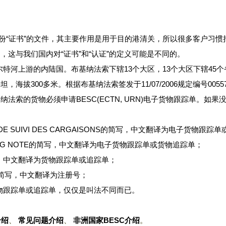
书”的文件，其主要作用是用于目的港清关，所以很多客户习惯把它称为BESC证
法是不准确的，这与我们国内对“证书”和“认证”的定义可能是不同的。
部沃尔特河上游的内陆国。布基纳法索下辖13个大区，13个大区下辖4
拔300多米。根据布基纳法索签发于11/07/2006规定编号0055
法索的货物必须申请BESC(ECTN, URN)电子货物跟踪单。如
UE DE SUIVI DES CARGAISONS的简写，中文翻译为电子货物跟
ACKING NOTE的简写，中文翻译为电子货物跟踪单或货物追踪单；
的简写，中文翻译为货物跟踪单或追踪单；
BER的简写，中文翻译为注册号；
份电子货物跟踪单或追踪单，仅仅是叫法不同而已。
介绍
、
常见问题介绍
、
非洲国家BESC介绍
。