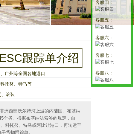
客服四：
客服五：
客服六：
ESC跟踪单介绍
客服七：
客服八：
海、广州等全国各地港口
、科托努、特马等
货、滚装
是位于非洲西部沃尔特河上游的内陆国。布基纳
辖45个省。根据布基纳法索签的规定，自
过洛美、科托努、特马或阿比让港口，再转运至
电子货物跟踪单。