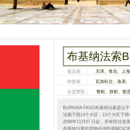
布基纳法索B
装运港
天津、青岛、上
卸货港
瓦加杜古、洛美
出货类型
整柜、拼柜、散
BURKINA FASO布基纳法索
法索下辖13个大区，13个大区下
2006年11月07 日起，所有经
布基纳法索的货物必须申请BESC