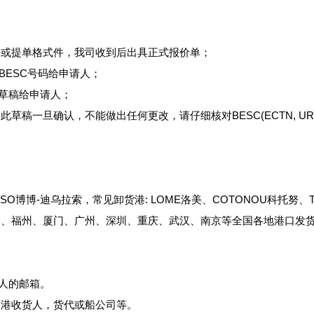
件或提单格式件，我司收到后出具正式报价单；
BESC号码给申请人；
C草稿给申请人；
稿一旦确认，不能做出任何更改，请仔细核对BESC(ECTN, UR
ASSO博博-迪乌拉索，常见卸货港: LOME洛美、COTONOU科托努、
、福州、厦门、广州、深圳、重庆、武汉、南京等全国各地港口发货
请人的邮箱。
的港收货人，货代或船公司等。