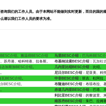
请咨询我们的工作人员。由于本网站不能做到实时更新，而目的国的
那么请以我们工作人员的要求为准。
BESC介绍
、
雅温得BESC介绍
马里BESC介绍
：
巴马科BESC
拉、苏丹港、哈科特港、拉各斯。
布基纳法索BESC介绍
：
瓦加杜古
马达加斯加BESC介绍
。
几内亚比绍BESC介绍
：比绍。
凯。
尼日尔BESC介绍
：尼亚美、科
迪瓦BESC介绍
。
中非BESC介绍
：班吉、杜阿拉
尔BESC介绍
。
布隆迪BESC介绍
：布琼布拉、
伏。
赤道几内亚BESC介绍
：巴塔、
利比亚BESC介绍
：的黎波里、
南苏丹BESC介绍
：朱巴、拉姆