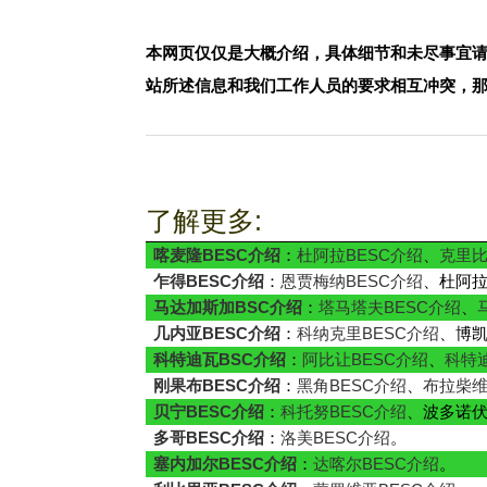
本网页仅仅是大概介绍，具体细节和未尽事宜
站所述信息和我们工作人员的要求相互冲突，
了解更多:
喀麦隆BESC介绍
：
杜阿拉BESC介绍
、
克里比
乍得BESC介绍
：
恩贾梅纳BESC介绍
、杜阿
马达加斯加BSC介绍
：
塔马塔夫BESC介绍
、
几内亚BESC介绍
：
科纳克里BESC介绍
、博
科特迪瓦BSC介绍
：
阿比让BESC介绍
、
科特
刚果布BESC介绍
：
黑角BESC介绍
、
布拉柴维
贝宁BESC介绍
：
科托努BESC介绍
、波多诺
多哥BESC介绍
：
洛美BESC介绍
。
塞内加尔BESC介绍
：
达喀尔BESC介绍
。