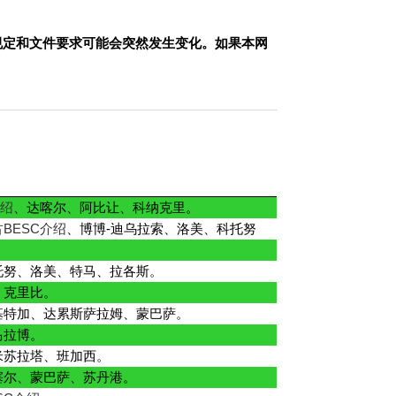
规定和文件要求可能会突然发生变化。如果本网
介绍
、达喀尔、阿比让、科纳克里。
BESC介绍
、博博-迪乌拉索、洛美、科托努
托努、洛美、特马、拉各斯。
、克里比。
基特加、达累斯萨拉姆、蒙巴萨。
马拉博。
米苏拉塔、班加西。
塞尔、蒙巴萨、苏丹港。