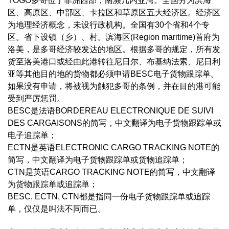
TOGO多哥位于非洲西部，南濒几内亚湾。全国分为滨海
区、高原区、中部区、卡拉区和草原区五大经济区。经济区
为地理经济概念，未设行政机构。全国有30个省和4个专
区。省下设镇（乡）、村。滨海区(Region maritime)首府为
洛美，是多哥经济较发达的地区。根据多哥的规定，所有发
货至洛美港口或经由此港转往尼日尔、布基纳法索、尼日利
亚等其他目的地的货物都必须申请BESC电子货物跟踪单。
如果没有申请，将被视为触犯多哥的条例，并在目的港可能
受到严厉惩罚。
BESC是法语BORDEREAU ELECTRONIQUE DE SUIVI
DES CARGAISONS的简写，中文翻译为电子货物跟踪单或
电子追踪单；
ECTN是英语ELECTRONIC CARGO TRACKING NOTE的
简写，中文翻译为电子货物跟踪单或货物追踪单；
CTN是英语CARGO TRACKING NOTE的简写，中文翻译
为货物跟踪单或追踪单；
BESC, ECTN, CTN都是指同一份电子货物跟踪单或追踪
单，仅仅是叫法不同而已。