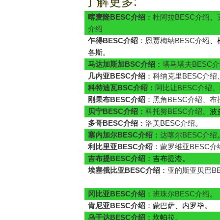
了解更多:
喀麦隆BESC介绍
：
杜阿拉BESC介绍
、
介绍
乍得BESC介绍
：
恩贾梅纳BESC介绍
、
各斯。
马达加斯加BSC介绍
：
塔马塔夫BESC
几内亚BESC介绍
：
科纳克里BESC介绍
科特迪瓦BSC介绍
：
阿比让BESC介绍
、
刚果布BESC介绍
：
黑角BESC介绍
、
布
贝宁BESC介绍
：
科托努BESC介绍
、波
多哥BESC介绍
：
洛美BESC介绍
。
塞内加尔BESC介绍
：
达喀尔BESC介绍
利比里亚BESC介绍
：
蒙罗维亚BESC介
吉布提BESC介绍
：吉布提港。
埃塞俄比亚BESC介绍
：
亚的斯亚贝巴BE
冈比亚BESC介绍
：
班珠尔BESC介绍
。
肯尼亚BESC介绍
：蒙巴萨、内罗毕。
乌干达BESC介绍
：坎帕拉。