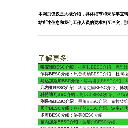
本网页仅仅是大概介绍，具体细节和未尽事宜
站所述信息和我们工作人员的要求相互冲突，
了解更多:
喀麦隆BESC介绍
：
杜阿拉BESC介绍
、
克里比
乍得BESC介绍
：
恩贾梅纳BESC介绍
、杜阿
马达加斯加BSC介绍
：
塔马塔夫BESC介绍
、
几内亚BESC介绍
：
科纳克里BESC介绍
、博
科特迪瓦BSC介绍
：
阿比让BESC介绍
、
科特
刚果布BESC介绍
：
黑角BESC介绍
、
布拉柴维
贝宁BESC介绍
：
科托努BESC介绍
、波多诺
多哥BESC介绍
：
洛美BESC介绍
。
塞内加尔BESC介绍
：
达喀尔BESC介绍
。