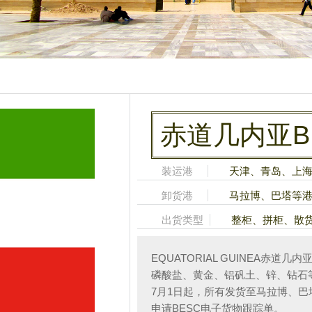
赤道几内亚B
装运港
天津、青岛、上
卸货港
马拉博、巴塔等
出货类型
整柜、拼柜、散
EQUATORIAL GUINEA赤
磷酸盐、黄金、铝矾土、锌、钻石等
7月1日起，所有发货至马拉博、
申请BESC电子货物跟踪单。