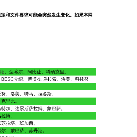
规定和文件要求可能会突然发生变化。如果本网
介绍
、达喀尔、阿比让、科纳克里。
BESC介绍
、博博-迪乌拉索、洛美、科托努
托努、洛美、特马、拉各斯。
、克里比。
基特加、达累斯萨拉姆、蒙巴萨。
马拉博。
米苏拉塔、班加西。
塞尔、蒙巴萨、苏丹港。