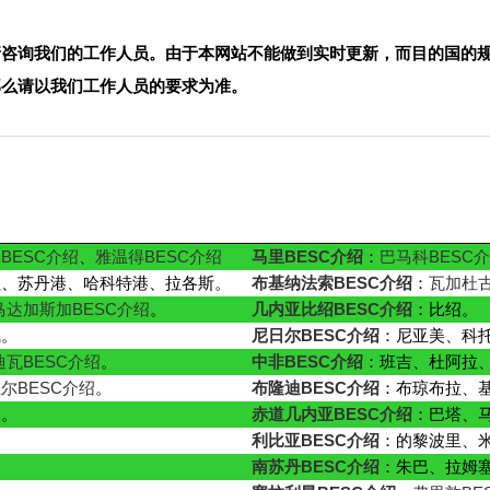
请咨询我们的工作人员。由于本网站不能做到实时更新，而目的国的
那么请以我们工作人员的要求为准。
BESC介绍
、
雅温得BESC介绍
马里BESC介绍
：
巴马科BESC
拉、苏丹港、哈科特港、拉各斯。
布基纳法索BESC介绍
：
瓦加杜古
马达加斯加BESC介绍
。
几内亚比绍BESC介绍
：比绍。
凯。
尼日尔BESC介绍
：尼亚美、科
迪瓦BESC介绍
。
中非BESC介绍
：班吉、杜阿拉
尔BESC介绍
。
布隆迪BESC介绍
：布琼布拉、
伏。
赤道几内亚BESC介绍
：巴塔、
利比亚BESC介绍
：的黎波里、
南苏丹BESC介绍
：朱巴、拉姆