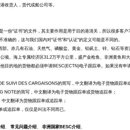
的港收货人，货代或船公司等。
“证书”的文件，其主要作用是用于目的港清关，所以很多客户习惯把它称为BE
但是这种说法是不准确的，这与我们国内对“证书”和“认证”的定义可能是不同的。
于非洲中西部。赤几有石油、天然气、磷酸盐、黄金、铝矾土、锌、钻石等
6万公顷。海上专属经济区31.2万平方公里，盛产金枪鱼、非洲黄鱼和大
目的地的货物都必须申请BESC(ECTN)电子跟踪单。如果没有
UE DE SUIVI DES CARGAISONS的简写，中文翻译为电子货物跟
ACKING NOTE的简写，中文翻译为电子货物跟踪单或货物追踪单；
的简写，中文翻译为货物跟踪单或追踪单；
物跟踪单或追踪单，仅仅是叫法不同而已。
介绍
、
常见问题介绍
、
非洲国家BESC介绍
。