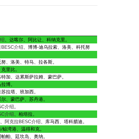
介绍
、达喀尔、阿比让、科纳克里。
BESC介绍
、博博-迪乌拉索、洛美、科托努
托努、洛美、特马、拉各斯。
、克里比。
基特加、达累斯萨拉姆、蒙巴萨。
马拉博。
米苏拉塔、班加西。
塞尔、蒙巴萨、苏丹港。
SC介绍
。
SC介绍
、柏培拉。
绍
、
阿克拉BESC介绍
、库马西、塔科腊迪。
港/鲸湾港、温得和克。
阿帕帕、廷坎岛、奥纳。