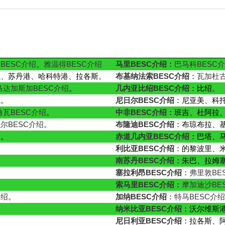
BESC介绍
、
雅温得BESC介绍
马里BESC介绍
：
巴马科BESC
拉、苏丹港、哈科特港、拉各斯。
布基纳法索BESC介绍
：
瓦加杜古
马达加斯加BESC介绍
。
几内亚比绍BESC介绍
：比绍。
凯。
尼日尔BESC介绍
：尼亚美、科
迪瓦BESC介绍
。
中非BESC介绍
：班吉、杜阿拉
尔BESC介绍
。
布隆迪BESC介绍
：布琼布拉、
伏。
赤道几内亚BESC介绍
：巴塔、
利比亚BESC介绍
：的黎波里、
南苏丹BESC介绍
：朱巴、拉姆
塞拉利昂BESC介绍
：
弗里敦BE
索马里BESC介绍
：
摩加迪沙BE
介绍
。
加纳BESC介绍
：
特马BESC介
纳米比亚BESC介绍
：沃尔维斯
尼日利亚BESC介绍
：拉各斯、