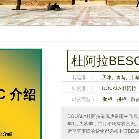
杜阿拉BES
装运港
天津、青岛、上
卸货港
DOUALA 杜阿拉
出货类型
整柜、拼柜、散
DOUALA杜阿拉港属热带雨林气候
年1月为雾季，每月平均有雾六天
运至喀麦隆的货物都必须申请BES