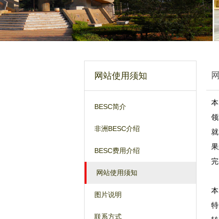
网站使用须知
本
BESC简介
领
非洲BESC介绍
就
果
BESC费用介绍
完
网站使用须知
本
图片说明
特
联系方式